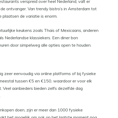
taurants verspreid over heel Nederland, valt er
ij de ontvanger. Van trendy bistro’s in Amsterdam tot
e plaatsen de variatie is enorm.
urlijke keukens zoals Thais of Mexicaans, anderen
s Nederlandse klassiekers. Een diner bon
euren door simpelweg alle opties open te houden.
 zeer eenvoudig via online platforms of bij fysieke
eestal tussen €5 en €150, waardoor er voor elk
. Veel aanbieders bieden zelfs dezelfde dag
.
inkopen doen, zijn er meer dan 1000 fysieke
akt het mogelijk om ook op het laatste moment nog