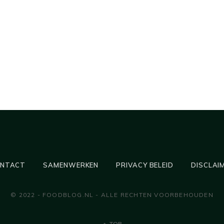
NTACT
SAMENWERKEN
PRIVACY BELEID
DISCLAI
© 2022 - FOODBLOG.NL - ALLE RECHTEN VOORBEHOUDEN
TOP