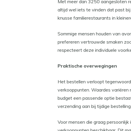
Met meer dan 3250 aangesloten res
altijd wel iets te vinden dat past b
knusse familierestaurants in kleiner
Sommige mensen houden van avontu
prefereren vertrouwde smaken zoal
respecteert deze individuele voork
Praktische overwegingen
Het bestellen verloopt tegenwoordig
verkooppunten. Waardes variëren m
budget een passende optie bestaat
verzending aan bij tijdige bestelling
Voor mensen die graag persoonlijk 
verkooppunten beschikbaar. Dit ma