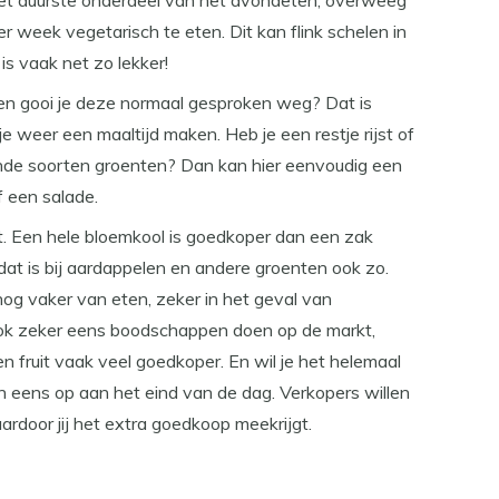
het duurste onderdeel van het avondeten, overweeg
 week vegetarisch te eten. Dit kan flink schelen in
s vaak net zo lekker!
r, en gooi je deze normaal gesproken weg? Dat is
e weer een maaltijd maken. Heb je een restje rijst of
ende soorten groenten? Dan kan hier eenvoudig een
 een salade.
t. Een hele bloemkool is goedkoper dan een zak
at is bij aardappelen en andere groenten ook zo.
og vaker van eten, zeker in het geval van
ok zeker eens boodschappen doen op de markt,
n fruit vaak veel goedkoper. En wil je het helemaal
eens op aan het eind van de dag. Verkopers willen
rdoor jij het extra goedkoop meekrijgt.