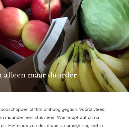
 alleen maar duurder
r boodschappen al flink omhoog gegaan. Vooral vlees,
pen maanden een stuk meer. Wie hoopt dat dit nu
t. Het einde van de inflatie is namelijk nog niet in