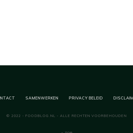
NTACT
SAMENWERKEN
PRIVACY BELEID
DISCLAI
© 2022 - FOODBLOG.NL - ALLE RECHTEN VOORBEHOUDEN
TOP