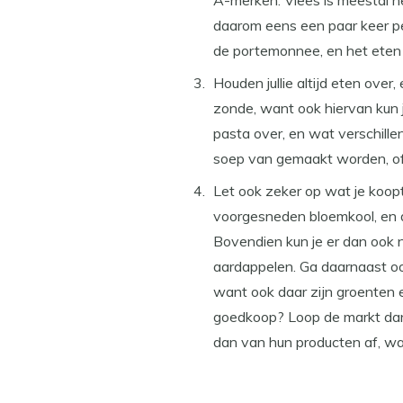
A-merken. Vlees is meestal 
daarom eens een paar keer per
de portemonnee, en het eten i
Houden jullie altijd eten ove
zonde, want ook hiervan kun j
pasta over, en wat verschill
soep van gemaakt worden, of
Let ook zeker op wat je koop
voorgesneden bloemkool, en d
Bovendien kun je er dan ook n
aardappelen. Ga daarnaast o
want ook daar zijn groenten e
goedkoop? Loop de markt dan 
dan van hun producten af, waa